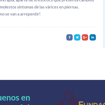
olestos síntomas de las várices en piernas.
o se van a arrepentir!
uenos en