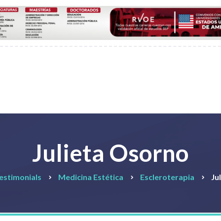
Julieta Osorno
estimonials
Medicina Estética
Escleroterapia
Ju