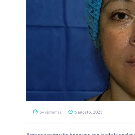
by
sistemas
6 agosto, 2023
Agradezco mucho haberme realizado la esclerot