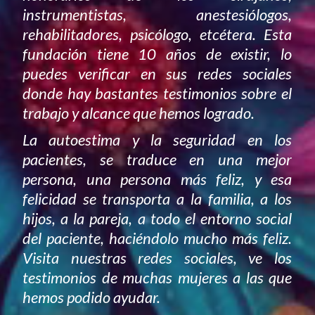
instrumentistas, anestesiólogos,
rehabilitadores, psicólogo, etcétera. Esta
fundación tiene 10 años de existir, lo
puedes verificar en sus redes sociales
donde hay bastantes testimonios sobre el
trabajo y alcance que hemos logrado.
La autoestima y la seguridad en los
pacientes, se traduce en una mejor
persona, una persona más feliz, y esa
felicidad se transporta a la familia, a los
hijos, a la pareja, a todo el entorno social
del paciente, haciéndolo mucho más feliz.
Visita nuestras redes sociales, ve los
testimonios de muchas mujeres a las que
hemos podido ayudar.