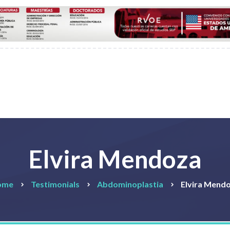
Elvira Mendoza
ome
Testimonials
Abdominoplastia
Elvira Mend