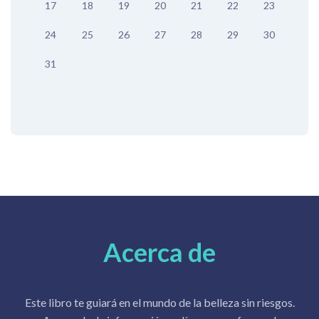
17
18
19
20
21
22
23
24
25
26
27
28
29
30
31
Acerca de
Este libro te guiará en el mundo de la belleza sin riesgos.